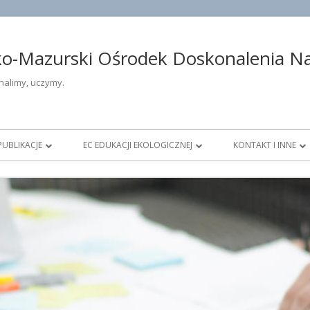
-Mazurski Ośrodek Doskonalenia Nau
alimy, uczymy.
PUBLIKACJE
EC EDUKACJI EKOLOGICZNEJ
KONTAKT I INNE
ŁOŚĆ
DOSKONALENIE OTWARTE
AKTUALNOŚCI ECEE
DANE TELEADRESO
DIAGNOSTYKA EDUKACYJNA
DOFINANSOWANIE PROJEKTÓW
DYREKCJA OŚROD
OWE
KONKURSY
NAUCZYCIELE KON
DZTWIE
PUBLIKACJE
DORADCY METODY
PRACOWNICY ADMIN
OBSŁUGI