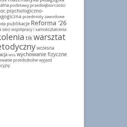
edia
jalna
podstawy przedsiębiorczości
c psychologiczno-
agogiczna
przedmioty zawodowe
Reforma '26
publikacje
oda
a
sieci współpracy i samokształcenia
kolenia
warsztat
tik
todyczny
wczesna
wychowanie fizyczne
acja
wos
owanie przedszkolne
wyjazd
cyjny