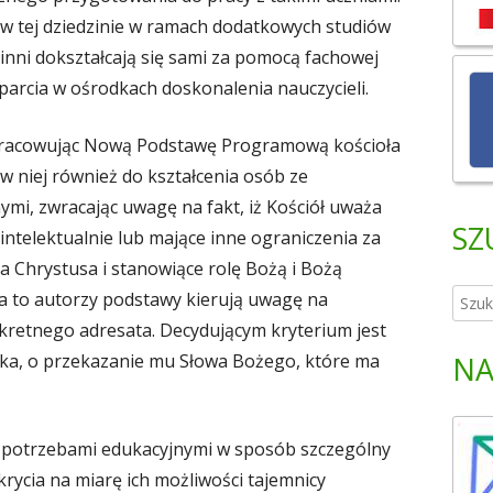
ę w tej dziedzinie w ramach dodatkowych studiów
, inni dokształcają się sami za pomocą fachowej
sparcia w ośrodkach doskonalenia nauczycieli.
opracowując Nową Podstawę Programową kościoła
 w niej również do kształcenia osób ze
mi, zwracając uwagę na fakt, iż Kościół uważa
SZ
intelektualnie lub mające inne ograniczenia za
 Chrystusa i stanowiące rolę Bożą i Bożą
 na to autorzy podstawy kierują uwagę na
S
z
retnego adresata. Decydującym kryterium jest
u
eka, o przekazanie mu Słowa Bożego, które ma
NA
k
a
j
i potrzebami edukacyjnymi w sposób szczególny
:
rycia na miarę ich możliwości tajemnicy