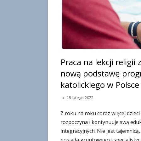
Praca na lekcji religi
nową podstawę progr
katolickiego w Polsce
O
18 lutego 2022
p
u
Z roku na roku coraz więcej dziec
b
rozpoczyna i kontynuuje swą eduk
l
integracyjnych. Nie jest tajemnicą, 
i
posiada gruntowego i specjalistyc
k