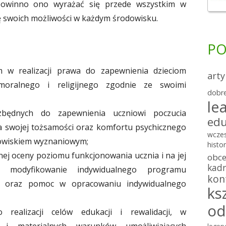
powinno ono wyrażać się przede wszystkim w
 swoich możliwości w każdym środowisku.
PO
m w realizacji prawa do zapewnienia dzieciom
arty
moralnego i religijnego zgodnie ze swoimi
dobre
le
zbędnych do zapewnienia uczniowi poczucia
edu
a swojej tożsamości oraz komfortu psychicznego
wcze
odowiskiem wyznaniowym;
histor
nej oceny poziomu funkcjonowania ucznia i na jej
obc
kadr
i modyfikowanie indywidualnego programu
kon
go oraz pomoc w opracowaniu indywidualnego
ks
od
realizacji celów edukacji i rewalidacji, w