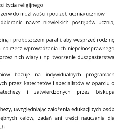
i życia religijnego
rzerw do możliwości i potrzeb ucznia/uczniów
dbieranie nawet niewielkich postępów ucznia,
iną i proboszczem parafii, aby wesprzeć rodzinę
ch na rzecz wprowadzania ich niepełnosprawnego
przez nich wiary ( np. tworzenie duszpasterstwa
niów bazuje na indywidualnych programach
ch przez katechetów i specjalistów w oparciu o
techezy i zatwierdzonych przez biskupa
zy, uwzględniając założenia edukacji tych osób
ębnych celów, zadań ani treści nauczania dla
ch