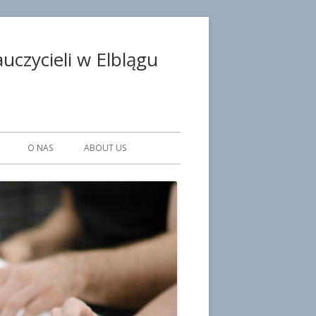
czycieli w Elblągu
O NAS
ABOUT US
WE PLACÓWKI
KA
SULTANCI
CZNI
ISTRACJI I