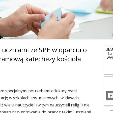
OCHRONA DANYC
i z uczniami ze SPE w oparciu o
Gł
amową katechezy kościoła
pa
bo
i ze specjalnymi potrzebami edukacyjnymi
ację w szkołach tzw. masowych, w klasach
iż wielu nauczycieli (w tym nauczycieli religii) nie
znego przygotowania do pracy z takimi uczniami.