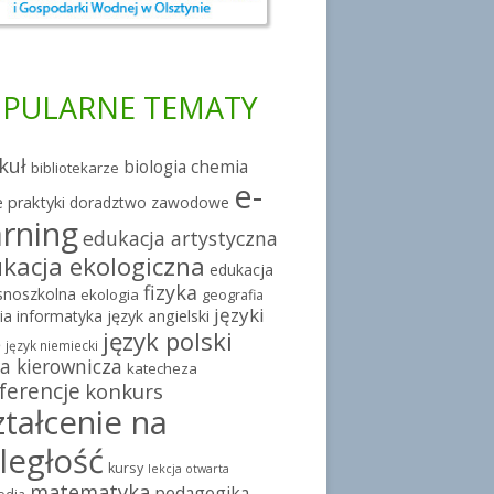
PULARNE TEMATY
kuł
chemia
biologia
bibliotekarze
e-
 praktyki
doradztwo zawodowe
arning
edukacja artystyczna
kacja ekologiczna
edukacja
fizyka
snoszkolna
ekologia
geografia
języki
ia
informatyka
język angielski
język polski
e
język niemiecki
a kierownicza
katecheza
ferencje
konkurs
ztałcenie na
ległość
kursy
lekcja otwarta
matematyka
pedagogika