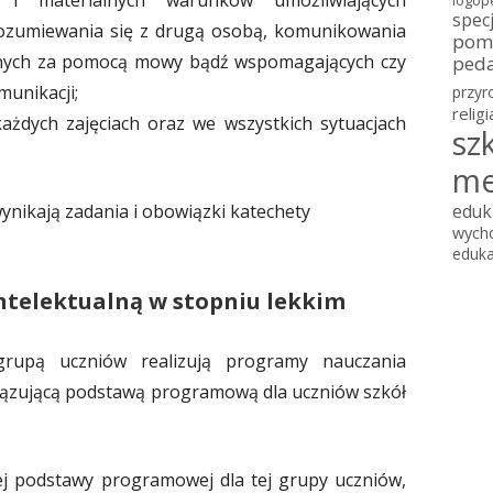
h i materialnych warunków umożliwiających
logop
spec
rozumiewania się z drugą osobą, komunikowania
pomo
lnych za pomocą mowy bądź wspomagających czy
ped
munikacji;
przyr
religi
ażdych zajęciach oraz we wszystkich sytuacjach
sz
me
wynikają zadania i obowiązki katechety
eduk
wych
eduka
ntelektualną w stopniu lekkim
grupą uczniów realizują programy nauczania
ązującą podstawą programową dla uczniów szkół
j podstawy programowej dla tej grupy uczniów,