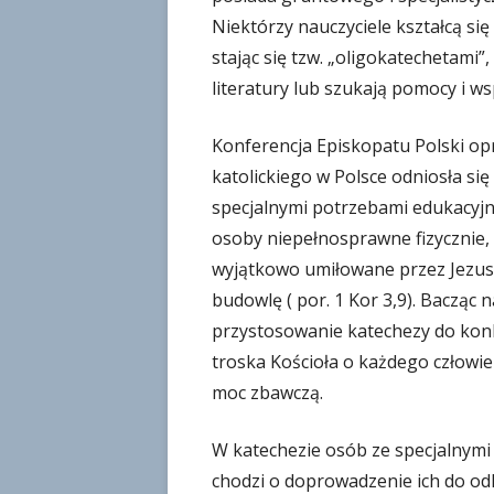
Niektórzy nauczyciele kształcą si
o
w
stając się tzw. „oligokatechetami”
a
literatury lub szukają pomocy i w
n
o
Konferencja Episkopatu Polski 
katolickiego w Polsce odniosła się
specjalnymi potrzebami edukacyjny
osoby niepełnosprawne fizycznie, 
wyjątkowo umiłowane przez Jezusa
budowlę ( por. 1 Kor 3,9). Bacząc
przystosowanie katechezy do konk
troska Kościoła o każdego człowi
moc zbawczą.
W katechezie osób ze specjalnym
chodzi o doprowadzenie ich do odk