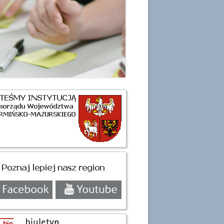
H OSOBOWYCH
ówny
nel
czny