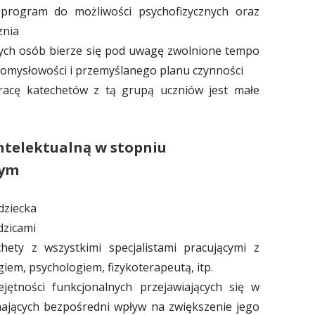
 program do możliwości psychofizycznych oraz
znia
tych osób bierze się pod uwagę zwolnione tempo
 pomysłowości i przemyślanego planu czynności
racę katechetów z tą grupą uczniów jest małe
ntelektualną w stopniu
nym
dziecka
dzicami
ety z wszystkimi specjalistami pracującymi z
iem, psychologiem, fizykoterapeutą, itp.
jętności funkcjonalnych przejawiających się w
mających bezpośredni wpływ na zwiększenie jego