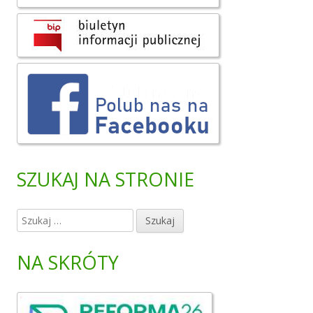
i
e
SZUKAJ NA STRONIE
S
z
u
NA SKRÓTY
k
a
j