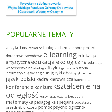
POPULARNE TEMATY
artykuł
chemia
biologia
dobre praktyki
bibliotekarze
e-learning
edukacja
doradztwo zawodowe
edukacja ekologiczna
artystyczna
edukacja
fizyka
wczesnoszkolna
historia
ekologia
geografia
języki obce
informatyka
język angielski
język niemiecki
język polski
kadra kierownicza
katecheza
kształcenie na
konferencje
konkurs
odległość
kursy
logopedia
lekcja otwarta
matematyka
pedagogika specjalna
podstawy
pomoc psychologiczno-
przedsiębiorczości