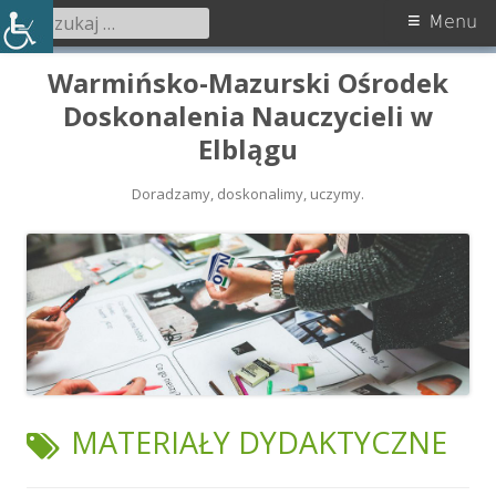
Szukaj:
Menu
Menu
główne
Przeskocz
Warmińsko-Mazurski Ośrodek
do
Doskonalenia Nauczycieli w
treści
Elblągu
Doradzamy, doskonalimy, uczymy.
TAG:
MATERIAŁY DYDAKTYCZNE