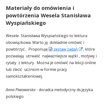
Materiały do omówienia i
powtórzenia Wesela Stanisława
Wyspiańskiego
Wesele Stanisława Wyspiańskiego to lektura
obowiązkowa. Warto ją dokładnie omówić i
S
powtórzyć. Proponuję
zestaw zadań
, które
t
pozwalają utrwalić najważniejsze wątki , motywy i
r
cytaty z lektury. Można je omówić na lekcji online
o
lub zlecić uczniom w formie pracy
n
samokształceniowej.
a
o
Anna Piwowarska
- doradca metodyczny ds.języka
t
polskiego
w