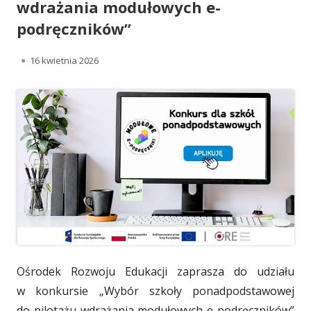
wdrażania modułowych e-
podręczników”
O
16 kwietnia 2026
p
u
b
l
i
k
o
w
Ośrodek Rozwoju Edukacji zaprasza do udziału
a
w konkursie „Wybór szkoły ponadpodstawowej
do pilotażu wdrażania modułowych e-podręczników”
n