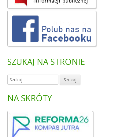
SZUKAJ NA STRONIE
S
z
u
NA SKRÓTY
k
a
j
: