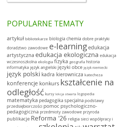
POPULARNE TEMATY
artykuł
chemia
biologia
dobre praktyki
bibliotekarze
e-learning
edukacja
doradztwo zawodowe
edukacja ekologiczna
artystyczna
edukacja
fizyka
wczesnoszkolna
historia
ekologia
geografia
języki obce
informatyka
język angielski
język niemiecki
język polski
kadra kierownicza
katecheza
kształcenie na
konferencje
konkurs
odległość
kursy
logopedia
lekcja otwarta
matematyka
pedagogika specjalna
podstawy
pomoc psychologiczno-
przedsiębiorczości
pedagogiczna
przedmioty zawodowe
przyroda
Reforma '26
publikacje
religia
sieci współpracy i
szkolenia
warsztat