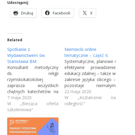
Udostępnij:
S
S
S
Drukuj
Facebook
X
t
t
t
r
r
r
o
o
o
Related
n
n
n
a
a
a
Spotkanie z
Niemiecki online
o
o
o
Wydawnictwem św.
tematycznie – część II.
Stanisława BM
t
Systematyczne, planowe i
t
t
Konsultant metodyczny
efektywne prowadzenie
w
w
w
ds. religii
edukacji zdalnej – także w
i
i
i
rzymskokatolickiej
zakresie języka obcego –
e
e
e
zaprasza wszystkich
pozostaje niemałym
r
r
r
chętnych katechetów na
wyzwaniem. Pomocne
22 maja 2020
a
a
a
spotkanie on-line z
7 maja 2020
mogą okazać się zasoby
W „Kształcenie na
s
s
s
przedstawicielami
W „Bieżąca oferta
Internetu, które – jeśli
odległość"
wydawnictwa 15 maja
szkoleniowa"
chodzi o naukę i
i
i
i
2020 r., godzina 16.00
nauczanie języka
ę
ę
ę
dotyczącego nowych
niemieckiego – są
w
w
w
podręczników do religii w
ogromne. Nie wszystkie
n
n
n
oparciu o Nową
adresy odsyłają jednak do