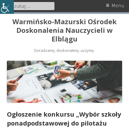
Szukaj:
Menu
Menu
główne
Przeskocz
Warmińsko-Mazurski Ośrodek
do
Doskonalenia Nauczycieli w
treści
Elblągu
Doradzamy, doskonalimy, uczymy.
Ogłoszenie konkursu „Wybór szkoły
ponadpodstawowej do pilotażu