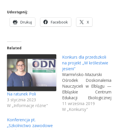
Udostępnij:
S
S
S
Drukuj
Facebook
X
t
t
t
r
r
r
o
o
o
Related
n
n
n
a
a
a
Konkurs dla przedszkoli
o
o
o
na projekt „W królestwie
t
jesieni”
t
t
Warmińsko-Mazurski
w
w
w
Ośrodek Doskonalenia
i
i
i
Nauczycieli w Elblągu —
e
e
e
Elbląskie Centrum
Na ratunek Poli
r
r
r
Edukacji Ekologicznej
3 stycznia 2023
a
a
a
zaprasza przedszkola z
11 września 2019
W „Informacje różne"
s
s
s
województwa
W „Konkursy"
warmińsko-mazurskiego
i
i
i
Konferencja pt.
do udziału w konkursie na
ę
ę
ę
„Szkolnictwo zawodowe
projekt „W królestwie
w
w
w