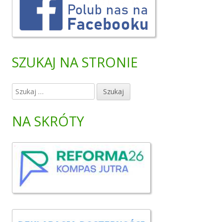
SZUKAJ NA STRONIE
S
z
u
NA SKRÓTY
k
a
j
: