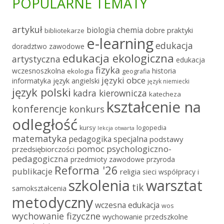
POPULARNE TEMATY
artykuł
chemia
biologia
dobre praktyki
bibliotekarze
e-learning
edukacja
doradztwo zawodowe
edukacja ekologiczna
artystyczna
edukacja
fizyka
wczesnoszkolna
historia
ekologia
geografia
języki obce
informatyka
język angielski
język niemiecki
język polski
kadra kierownicza
katecheza
kształcenie na
konferencje
konkurs
odległość
kursy
logopedia
lekcja otwarta
matematyka
pedagogika specjalna
podstawy
pomoc psychologiczno-
przedsiębiorczości
pedagogiczna
przedmioty zawodowe
przyroda
Reforma '26
publikacje
religia
sieci współpracy i
szkolenia
warsztat
tik
samokształcenia
metodyczny
wczesna edukacja
wos
wychowanie fizyczne
wychowanie przedszkolne