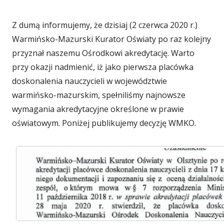
p
Z dumą informujemy, że dzisiaj (2 czerwca 2020 r.)
u
Warmińsko-Mazurski Kurator Oświaty po raz kolejny
b
przyznał naszemu Ośrodkowi akredytację. Warto
przy okazji nadmienić, iż jako pierwsza placówka
l
doskonalenia nauczycieli w województwie
i
warmińsko-mazurskim, spełniliśmy najnowsze
k
wymagania akredytacyjne określone w prawie
oświatowym. Poniżej publikujemy decyzję WMKO.
o
w
a
n
o