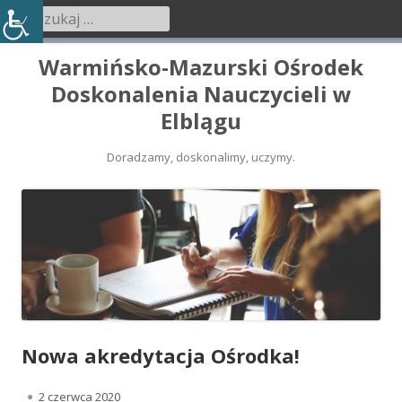
Szukaj:
Menu
główne
Przeskocz
Warmińsko-Mazurski Ośrodek
do
Doskonalenia Nauczycieli w
treści
Elblągu
Doradzamy, doskonalimy, uczymy.
Nowa akredytacja Ośrodka!
O
2 czerwca 2020