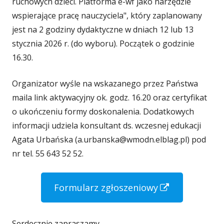
ruchowych dzieci. Platforma e-wf jako narzędzie
wspierające pracę nauczyciela", który zaplanowany
o
jest na 2 godziny dydaktyczne w dniach 12 lub 13
stycznia 2026 r. (do wyboru). Początek o godzinie
16.30.
Organizator wyśle na wskazanego przez Państwa
maila link aktywacyjny ok. godz. 16.20 oraz certyfikat
o ukończeniu formy doskonalenia. Dodatkowych
informacji udziela konsultant ds. wczesnej edukacji
Agata Urbańska (a.urbanska@wmodn.elblag.pl) pod
nr tel. 55 643 52 52.
S
Formularz zgłoszeniowy
t
r
Serdecznie zapraszamy