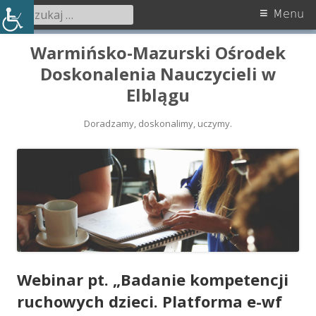
Szukaj:
Menu
Menu
główne
Przeskocz
Warmińsko-Mazurski Ośrodek
do
Doskonalenia Nauczycieli w
treści
Elblągu
Doradzamy, doskonalimy, uczymy.
Webinar pt. „Badanie kompetencji
ruchowych dzieci. Platforma e-wf