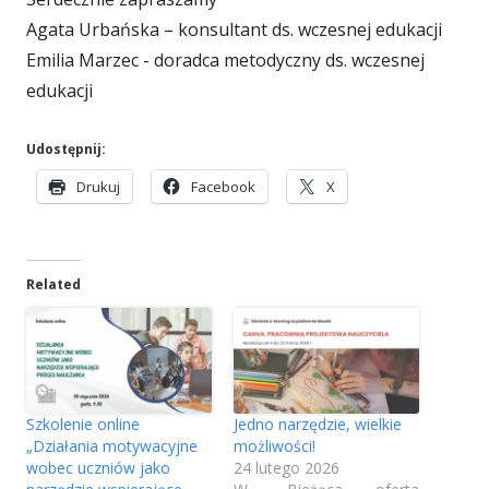
o
Agata Urbańska – konsultant ds. wczesnej edukacji
n
Emilia Marzec - doradca metodyczny ds. wczesnej
edukacji
a
o
Udostępnij:
t
S
S
S
Drukuj
Facebook
X
w
t
t
t
i
r
r
r
o
o
o
e
Related
n
n
n
r
a
a
a
a
o
o
o
t
t
t
s
w
w
w
i
i
i
i
Szkolenie online
Jedno narzędzie, wielkie
e
e
e
ę
„Działania motywacyjne
możliwości!
r
r
r
wobec uczniów jako
24 lutego 2026
w
a
a
a