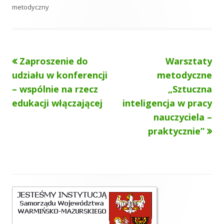
b
g
e
metodyczny
l
i
g
i
o
Poprzedni
Następny
Zaproszenie do
Warsztaty
Nawigacja
k
r
artykół
artykół:
udziału w konferencji
metodyczne
o
i
wpisu
– wspólnie na rzecz
„Sztuczna
w
e
edukacji włączającej
inteligencja w pracy
a
nauczyciela –
praktycznie”
n
o
Główny
panel