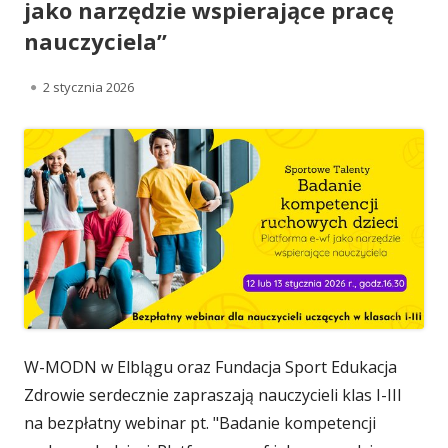
jako narzędzie wspierające pracę
nauczyciela”
O
2 stycznia 2026
p
u
b
l
i
k
o
W-MODN w Elblągu oraz Fundacja Sport Edukacja
w
Zdrowie serdecznie zapraszają nauczycieli klas I-III
a
na bezpłatny webinar pt. "Badanie kompetencji
n