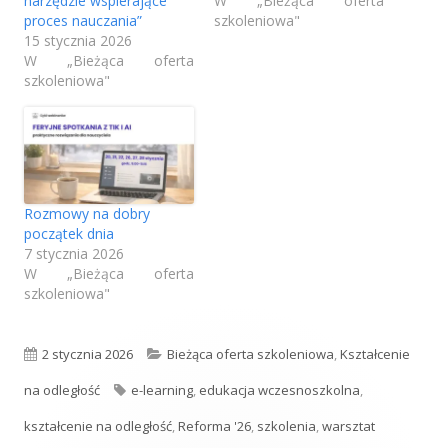
narzędzie wspierające
W „Bieżąca oferta
n
proces nauczania”
szkoleniowa"
s
s
s
15 stycznia 2026
i
i
i
o
W „Bieżąca oferta
ę
ę
ę
szkoleniowa"
w
w
w
w
n
n
n
y
o
o
o
m
w
w
w
o
y
y
y
m
m
m
k
Rozmowy na dobry
o
o
o
początek dnia
n
k
k
k
7 stycznia 2026
W „Bieżąca oferta
n
n
n
i
szkoleniowa"
i
i
i
e
e
e
e
O
K
2 stycznia 2026
Bieżąca oferta szkoleniowa
,
Kształcenie
p
T
a
na odległość
e-learning
,
edukacja wczesnoszkolna
,
u
a
t
kształcenie na odległość
,
Reforma '26
,
szkolenia
,
warsztat