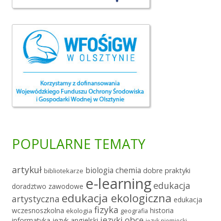
POPULARNE TEMATY
artykuł
chemia
biologia
dobre praktyki
bibliotekarze
e-learning
edukacja
doradztwo zawodowe
edukacja ekologiczna
artystyczna
edukacja
fizyka
wczesnoszkolna
historia
ekologia
geografia
języki obce
informatyka
język angielski
język niemiecki