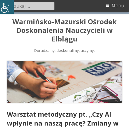
Szukaj:
Menu
Menu
główne
Przeskocz
Warmińsko-Mazurski Ośrodek
do
Doskonalenia Nauczycieli w
treści
Elblągu
Doradzamy, doskonalimy, uczymy.
Warsztat metodyczny pt. „Czy AI
wpłynie na naszą pracę? Zmiany w