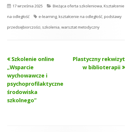
i
i
i
O
K
17 września 2025
Bieżąca oferta szkoleniowa
,
Kształcenie
e
e
e
p
T
a
na odległość
e-learning
,
kształcenie na odległość
,
podstawy
u
a
t
przedsiębiorczości
,
szkolenia
,
warsztat metodyczny
b
g
e
l
i
g
Poprzedni
Następny
Szkolenie online
Plastyczny rekwizyt
Nawigacja
i
o
artykół
artykół:
„Wsparcie
w biblioterapii
k
r
wpisu
wychowawcze i
o
i
psychoprofilaktyczne
w
e
środowiska
szkolnego”
a
n
o