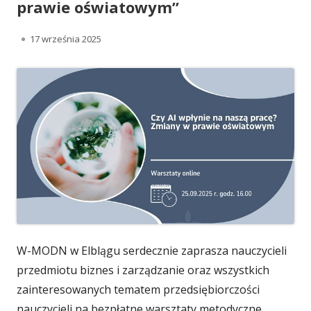
prawie oświatowym”
O
17 września 2025
p
u
b
l
i
k
o
w
W-MODN w Elblągu serdecznie zaprasza nauczycieli
a
przedmiotu biznes i zarządzanie oraz wszystkich
zainteresowanych tematem przedsiębiorczości
n
nauczycieli na bezpłatne warsztaty metodyczne