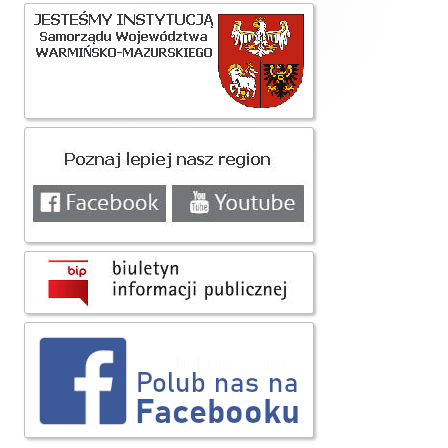
Główny
panel
boczny