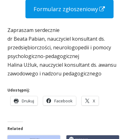
S
Formularz zgłoszeniowy
t
r
Zapraszam serdecznie
o
dr Beata Pabian, nauczyciel konsultant ds.
przedsiębiorczości, neurologopedii i pomocy
n
psychologiczno-pedagogicznej
a
Halina Uźluk, nauczyciel konsultant ds. awansu
o
zawodowego i nadzoru pedagogicznego
t
w
Udostępnij:
i
S
S
S
Drukuj
Facebook
X
e
t
t
t
r
r
r
r
o
o
o
a
Related
n
n
n
a
a
a
s