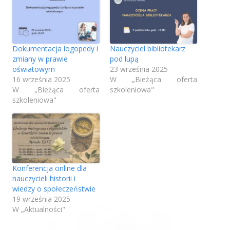
o
o
o
i
t
t
t
ę
w
w
w
i
i
i
w
Dokumentacja logopedy i
Nauczyciel bibliotekarz
e
e
e
zmiany w prawie
pod lupą
n
r
r
r
oświatowym
23 września 2025
a
a
a
o
16 września 2025
W „Bieżąca oferta
W „Bieżąca oferta
szkoleniowa"
s
s
s
w
szkoleniowa"
i
i
i
y
ę
ę
ę
w
w
w
m
n
n
n
o
o
o
o
w
w
w
k
Konferencja online dla
y
y
y
n
nauczycieli historii i
m
m
m
wiedzy o społeczeństwie
i
o
o
o
19 września 2025
k
k
k
W „Aktualności"
e
n
n
n