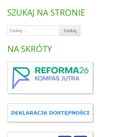
SZUKAJ NA STRONIE
S
z
u
NA SKRÓTY
k
a
j
: