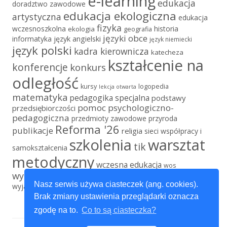
e-learning
edukacja
doradztwo zawodowe
edukacja ekologiczna
artystyczna
edukacja
fizyka
wczesnoszkolna
historia
ekologia
geografia
języki obce
informatyka
język angielski
język niemiecki
język polski
kadra kierownicza
katecheza
kształcenie na
konferencje
konkurs
odległość
kursy
logopedia
lekcja otwarta
matematyka
pedagogika specjalna
podstawy
pomoc psychologiczno-
przedsiębiorczości
pedagogiczna
przedmioty zawodowe
przyroda
Reforma '26
publikacje
religia
sieci współpracy i
szkolenia
warsztat
tik
samokształcenia
metodyczny
wczesna edukacja
wos
wychowanie fizyczne
wychowanie przedszkolne
Nasz serwis używa ciasteczek (ang. cookies).
wyjazd edukacyjny
Brak zmiany ustawienia przeglądarki oznacza
zgodę na to.
Co to są ciasteczka?
Zawartość