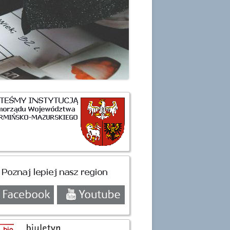
H OSOBOWYCH
ówny
nel
czny