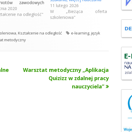
s
dmiotów zawodowych
11 lutego 2026
zkolenie on-line
tnia 2020
i
W „Bieżąca oferta
zące możliwości pracy
tałcenie na odległość"
ę
szkoleniowa"
ej na przedmiotach
w
dowych. Szkolenie
n
nie przeprowadzone z
T
koleniowa
,
Kształcenie na odległość
e-learning
,
język
o
zystaniem narzędzia
a
at metodyczny
w
 i rozpocznie się 16
g
y
nia 2020 roku o godz.
i
0. Do udziału w
m
tacie potrzebny jest
o
uter podłączony do
Następny
lne
Warsztat metodyczny „Aplikacja
k
netu, wyposażony w
n
artykół:
Quizizz w zdalnej pracy
ę…
i
nauczyciela”
e