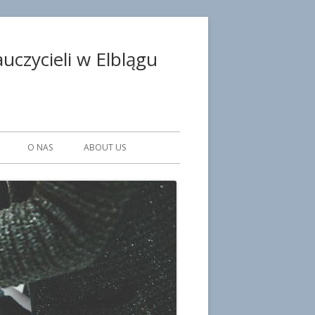
czycieli w Elblągu
O NAS
ABOUT US
WE PLACÓWKI
KA
SULTANCI
CZNI
ISTRACJI I