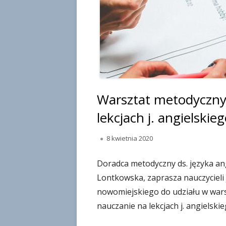
Warsztat metodyczny
lekcjach j. angielskieg
O
8 kwietnia 2020
p
u
Doradca metodyczny ds. języka a
b
Lontkowska, zaprasza nauczycieli 
l
nowomiejskiego do udziału w wars
i
nauczanie na lekcjach j. angielskie
k
o