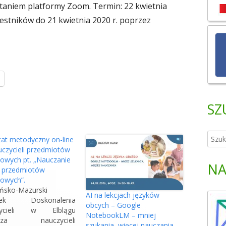
staniem platformy Zoom. Termin: 22 kwietnia
czestników do 21 kwietnia 2020 r. poprzez
S
t
r
SZ
o
n
a
S
at metodyczny on-line
o
z
uczycieli przedmiotów
owych pt. „Nauczanie
t
u
NA
e przedmiotów
w
k
owych”.
i
a
ńsko-Mazurski
e
AI na lekcjach języków
j
dek Doskonalenia
obcych – Google
r
zycieli w Elblągu
:
NotebookLM – mniej
a
asza nauczycieli
szukania, więcej nauczania