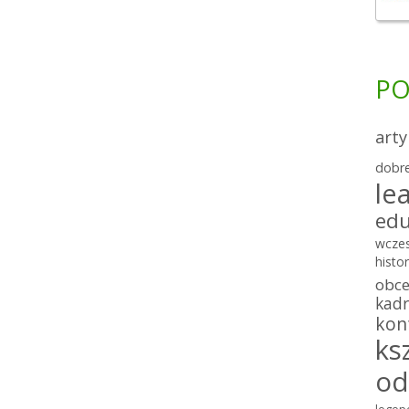
PO
arty
dobre
le
edu
wcze
histor
obc
kadr
kon
ks
od