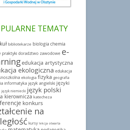
PULARNE TEMATY
kuł
chemia
biologia
bibliotekarze
e-
 praktyki
doradztwo zawodowe
arning
edukacja artystyczna
kacja ekologiczna
edukacja
fizyka
snoszkolna
ekologia
geografia
języki
ia
informatyka
język angielski
język polski
e
język niemiecki
a kierownicza
katecheza
ferencje
konkurs
ztałcenie na
ległość
kursy
lekcja otwarta
matematyka
pedagogika