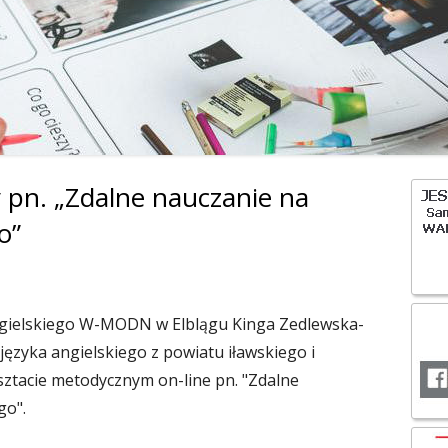
OCHRONA DANYC
 pn. „Zdalne nauczanie na
Gł
o”
pa
bo
ngielskiego W-MODN w Elblągu Kinga Zedlewska-
języka angielskiego z powiatu iławskiego i
ztacie metodycznym on-line pn. "Zdalne
go".