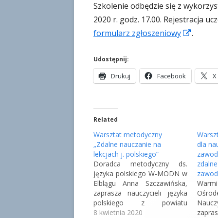
w
Szkolenie odbędzie się z wykorzy
a
2020 r. godz. 17.00. Rejestracja u
n
S
formularz zgłoszeniowy
.
o
t
r
Udostępnij:
o
S
S
Drukuj
Facebook
X
n
t
t
r
r
a
o
o
o
Related
n
n
t
a
a
Warsztat metodyczny
Warszt
w
o
o
„Zdalne nauczanie na
dla na
lekcjach j. polskiego”
t
t
zawod
i
Doradca metodyczny ds.
zdaln
w
w
e
języka polskiego W-MODN w
zawod
i
i
r
Elblągu Anna Szczawińska,
Warmi
e
e
zaprasza nauczycieli języka
Ośro
a
r
r
polskiego z powiatu
Nauc
s
a
a
iławskiego i nowomiejskiego
8 kwietnia 2020
zapr