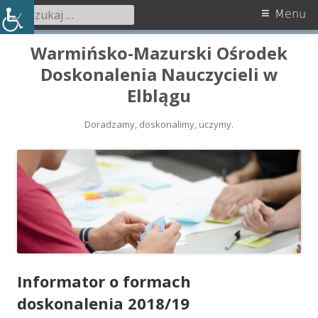
Szukaj:
Menu
Menu
główne
Przeskocz
Warmińsko-Mazurski Ośrodek
do
Doskonalenia Nauczycieli w
treści
Elblągu
Doradzamy, doskonalimy, uczymy.
Informator o formach
doskonalenia 2018/19