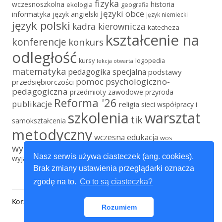
fizyka
wczesnoszkolna
historia
ekologia
geografia
języki obce
informatyka
język angielski
język niemiecki
język polski
kadra kierownicza
katecheza
kształcenie na
konferencje
konkurs
odległość
kursy
logopedia
lekcja otwarta
matematyka
pedagogika specjalna
podstawy
pomoc psychologiczno-
przedsiębiorczości
pedagogiczna
przedmioty zawodowe
przyroda
Reforma '26
publikacje
religia
sieci współpracy i
szkolenia
warsztat
tik
samokształcenia
metodyczny
wczesna edukacja
wos
wychowanie fizyczne
wychowanie przedszkolne
Nasz serwis używa ciasteczek (ang. cookies).
wyjazd edukacyjny
Brak zmiany ustawienia przeglądarki oznacza
zgodę na to.
Co to są ciasteczka?
Zawartość
Korzystamy z
Tiny Framework
•
Rozumiem
stopki