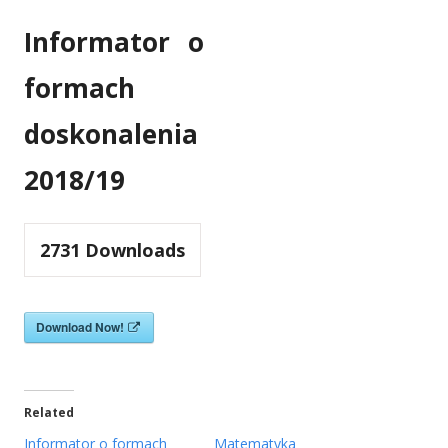
Informator o
formach
doskonalenia
2018/19
2731
Downloads
S
Download Now!
t
r
o
n
a
o
t
Related
w
i
Informator o formach
Matematyka
e