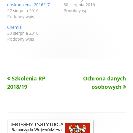
r
doskonalenia 2016/17
30 sierpnia 2016
a
s
27 sierpnia 2016
Podobny wpis
i
Podobny wpis
ę
w
n
Chemia
o
w
30 sierpnia 2016
y
m
Podobny wpis
o
k
n
i
e
Poprzedni
Następny
Szkolenia RP
Ochrona danych
Nawigacja
artykół
artykół:
2018/19
osobowych
wpisu
Główny