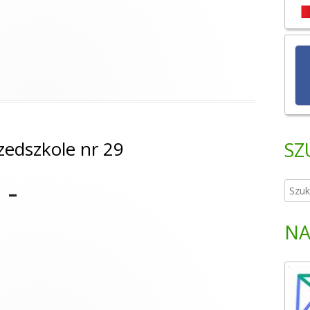
zedszkole nr 29
SZ
S
 –
z
u
NA
k
a
j
: