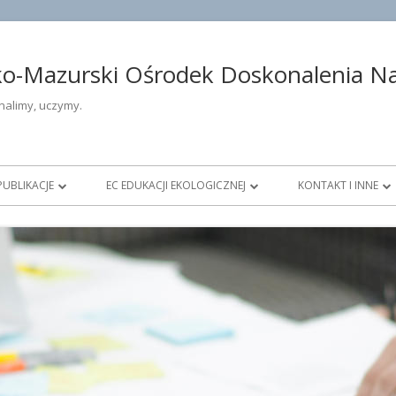
-Mazurski Ośrodek Doskonalenia Nau
alimy, uczymy.
PUBLIKACJE
EC EDUKACJI EKOLOGICZNEJ
KONTAKT I INNE
ŁOŚĆ
DOSKONALENIE OTWARTE
AKTUALNOŚCI ECEE
DANE TELEADRESO
DIAGNOSTYKA EDUKACYJNA
DOFINANSOWANIE PROJEKTÓW
DYREKCJA OŚROD
OWE
KONKURSY
NAUCZYCIELE KON
DZTWIE
PUBLIKACJE
DORADCY METODY
PRACOWNICY ADMIN
OBSŁUGI