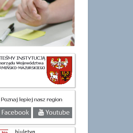
H OSOBOWYCH
ówny
nel
czny