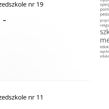
logop
zedszkole nr 19
spec
pomo
ped
 –
przyr
religi
sz
me
eduk
wych
eduka
zedszkole nr 11