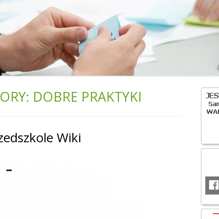
OCHRONA DANYC
ORY:
DOBRE PRAKTYKI
Gł
pa
zedszkole Wiki
bo
 –