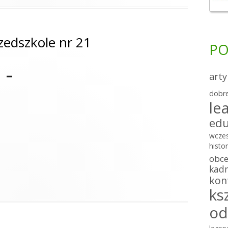
zedszkole nr 21
PO
 –
arty
dobre
le
edu
wcze
histor
obc
kadr
kon
ks
od