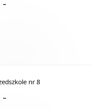
 –
zedszkole nr 8
 –