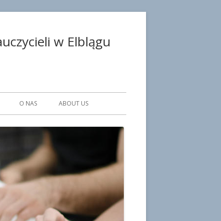
czycieli w Elblągu
O NAS
ABOUT US
WE PLACÓWKI
KA
SULTANCI
CZNI
ISTRACJI I