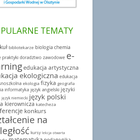
PULARNE TEMATY
kuł
chemia
biologia
bibliotekarze
e-
 praktyki
doradztwo zawodowe
arning
edukacja artystyczna
kacja ekologiczna
edukacja
fizyka
snoszkolna
ekologia
geografia
języki
ia
informatyka
język angielski
język polski
e
język niemiecki
a kierownicza
katecheza
ferencje
konkurs
ztałcenie na
ległość
kursy
lekcja otwarta
matematyka
pedagogika