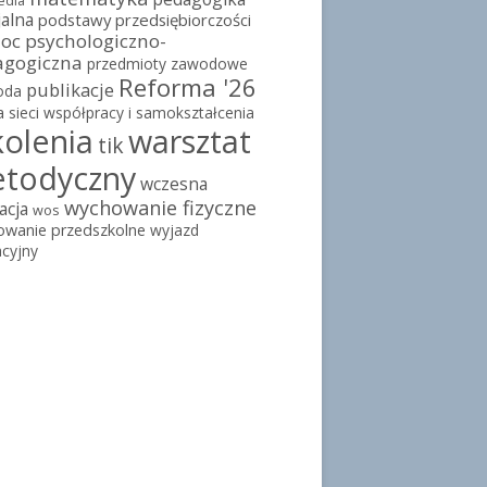
edia
jalna
podstawy przedsiębiorczości
c psychologiczno-
agogiczna
przedmioty zawodowe
Reforma '26
publikacje
oda
a
sieci współpracy i samokształcenia
kolenia
warsztat
tik
todyczny
wczesna
wychowanie fizyczne
acja
wos
owanie przedszkolne
wyjazd
cyjny