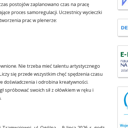
dczas postojów zaplanowano czas na pracę
ające proces samoregulacji. Uczestnicy wycieczki
worzenia prac w plenerze:
ewnione. Nie trzeba mieć talentu artystycznego
Liczy się przede wszystkim chęć spędzenia czasu
e doświadczenia i odrobina kreatywności.
ł spróbować swoich sił z ołówkiem w ręku i
.
i Tramwajowej, ul. Ogólna – 9 lipca 2026 r. godz.