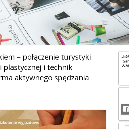
OCHRONA DANYC
iem – połączenie turystyki
Gł
 plastycznej i technik
pa
forma aktywnego spędzania
bo