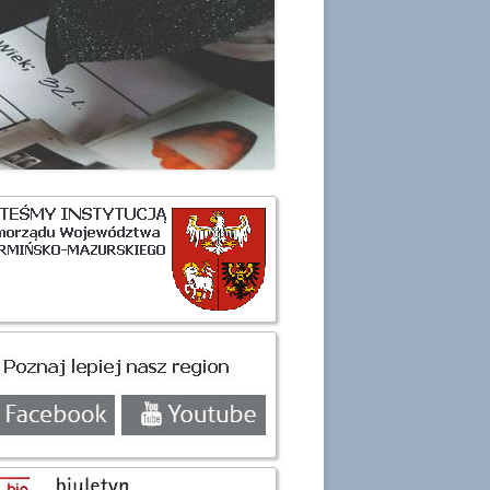
H OSOBOWYCH
ówny
nel
czny