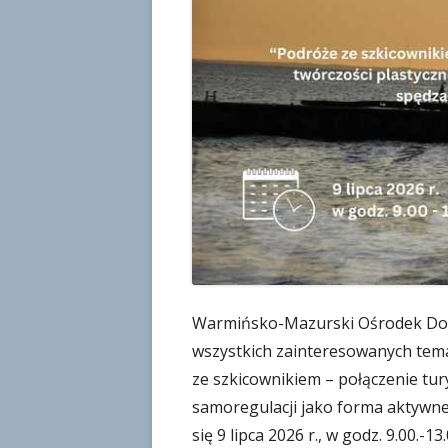
i
k
o
w
a
n
o
Warmińsko-Mazurski Ośrodek Dosk
wszystkich zainteresowanych tema
ze szkicownikiem – połączenie tury
samoregulacji jako forma aktywne
się 9 lipca 2026 r., w godz. 9.00.