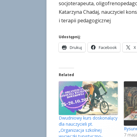
socjoterapeuta, oligofrenopedag
Katarzyna Chadaj, nauczyciel kon
i terapii pedagogicznej
Udostępnij:
S
S
Drukuj
Facebook
X
t
t
r
r
o
o
Related
n
n
a
a
o
o
t
t
w
w
i
i
e
e
Dwudniowy kurs doskonalący
dla nauczycieli pt.
r
r
Rysun
„Organizacja szkolnej
a
a
7 maj
wycieczki turystyczno-