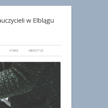
czycieli w Elblągu
O NAS
ABOUT US
WE PLACÓWKI
KA
SULTANCI
CZNI
ISTRACJI I