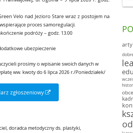
reen Velo nad Jezioro Stare wraz z postojem na
 wspierające proces samoregulacji.
PO
zakończenie podróży – godz. 13.00
arty
m dodatkowe ubezpieczenie
dobre
le
zycieli prosimy o wpisanie swoich danych w
edu
atę ww. kwoty do 6 lipca 2026 r./Poniedziałek/
wcze
histor
S
arz zgłoszeniowy
obc
kadr
t
kon
r
ks
o
od
iel, doradca metodyczny ds. plastyki,
n