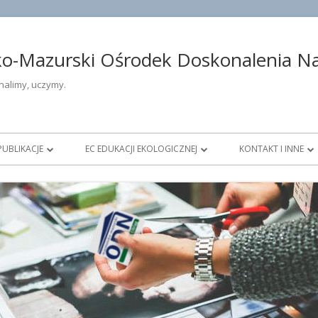
-Mazurski Ośrodek Doskonalenia Nau
alimy, uczymy.
PUBLIKACJE
EC EDUKACJI EKOLOGICZNEJ
KONTAKT I INNE
ŁOŚĆ
DOSKONALENIE OTWARTE
AKTUALNOŚCI ECEE
DANE TELEADRESO
DIAGNOSTYKA EDUKACYJNA
DOFINANSOWANIE PROJEKTÓW
DYREKCJA OŚROD
OWE
KONKURSY
NAUCZYCIELE KON
DZTWIE
PUBLIKACJE
DORADCY METODY
PRACOWNICY ADMIN
OBSŁUGI