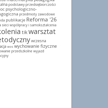
edia
jalna
podstawy przedsiębiorczości
c psychologiczno-
agogiczna
przedmioty zawodowe
Reforma '26
publikacje
oda
a
sieci współpracy i samokształcenia
kolenia
warsztat
tik
todyczny
wczesna
wychowanie fizyczne
acja
wos
owanie przedszkolne
wyjazd
cyjny