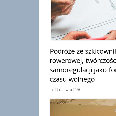
Podróże ze szkicownik
rowerowej, twórczości
samoregulacji jako 
czasu wolnego
O
17 czerwca 2026
p
u
b
l