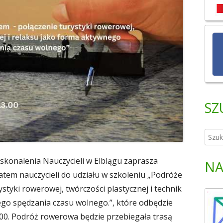
SZ
S
z
u
onalenia Nauczycieli w Elblągu zaprasza
NA
k
tem nauczycieli do udziału w szkoleniu „Podróże
a
styki rowerowej, twórczości plastycznej i technik
j
go spędzania czasu wolnego.”, które odbędzie
:
-13.00. Podróż rowerowa będzie przebiegała trasą