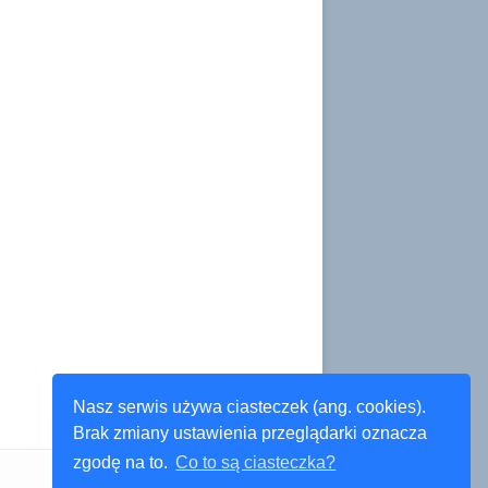
Nasz serwis używa ciasteczek (ang. cookies).
Brak zmiany ustawienia przeglądarki oznacza
zgodę na to.
Co to są ciasteczka?