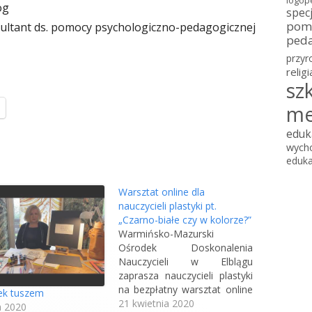
logop
og
spec
a
pomo
sultant ds. pomocy psychologiczno-pedagogicznej
o
ped
t
przyr
religi
w
sz
i
me
S
t
e
eduk
r
r
wych
o
eduka
a
n
a
Warsztat online dla
s
o
nauczycieli plastyki pt.
i
t
„Czarno-białe czy w kolorze?”
Warmińsko-Mazurski
w
ę
Ośrodek Doskonalenia
i
w
Nauczycieli w Elblągu
e
zaprasza nauczycieli plastyki
n
r
na bezpłatny warsztat online
ek tuszem
a
pt. „Czarno-białe czy w
21 kwietnia 2020
o
a 2020