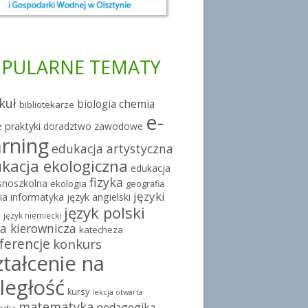
PULARNE TEMATY
kuł
chemia
biologia
bibliotekarze
e-
 praktyki
doradztwo zawodowe
arning
edukacja artystyczna
kacja ekologiczna
edukacja
fizyka
snoszkolna
ekologia
geografia
języki
ia
informatyka
język angielski
język polski
e
język niemiecki
a kierownicza
katecheza
ferencje
konkurs
ztałcenie na
ległość
kursy
lekcja otwarta
matematyka
pedagogika