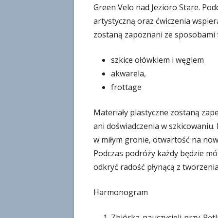
Green Velo nad Jezioro Stare. Po
artystyczną oraz ćwiczenia wspier
zostaną zapoznani ze sposobami t
szkice ołówkiem i węglem
akwarela,
frottage
Materiały plastyczne zostaną zap
ani doświadczenia w szkicowaniu. 
w miłym gronie, otwartość na now
Podczas podróży każdy będzie móg
odkryć radość płynącą z tworzenia
Harmonogram
Zbiórka nauczycieli przy Pętl