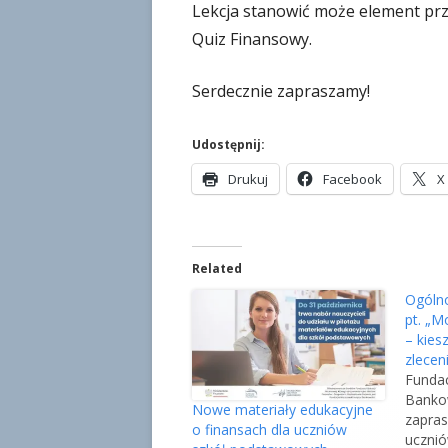
Lekcja stanowić może element prz
Quiz Finansowy.
Serdecznie zapraszamy!
Udostępnij:
S
S
Drukuj
Facebook
X
t
t
r
r
o
o
Related
n
n
a
a
Ogólno
o
o
pt. „M
t
t
– kies
zlecen
w
w
Fundac
i
i
Bank
e
e
Nowe materiały edukacyjne
zapra
o finansach dla uczniów
r
r
ucznió