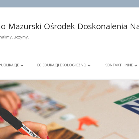
-Mazurski Ośrodek Doskonalenia Nau
alimy, uczymy.
PUBLIKACJE
EC EDUKACJI EKOLOGICZNEJ
KONTAKT I INNE
ŁOŚĆ
DOSKONALENIE OTWARTE
AKTUALNOŚCI ECEE
DANE TELEADRESO
DIAGNOSTYKA EDUKACYJNA
DOFINANSOWANIE PROJEKTÓW
DYREKCJA OŚROD
OWE
KONKURSY
NAUCZYCIELE KON
DZTWIE
PUBLIKACJE
DORADCY METODY
PRACOWNICY ADMIN
OBSŁUGI