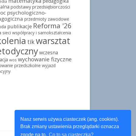
matematyka
pedagogika
edia
jalna
podstawy przedsiębiorczości
c psychologiczno-
agogiczna
przedmioty zawodowe
Reforma '26
publikacje
oda
a
sieci współpracy i samokształcenia
kolenia
warsztat
tik
todyczny
wczesna
wychowanie fizyczne
acja
wos
owanie przedszkolne
wyjazd
cyjny
Nasz serwis używa ciasteczek (ang. cookies).
Brak zmiany ustawienia przeglądarki oznacza
zgodę na to.
Co to są ciasteczka?