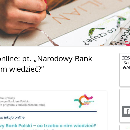
OCHRONA DANYC
online: pt. „Narodowy Bank
Gł
im wiedzieć?”
pa
bo