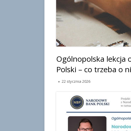
Ogólnopolska lekcja 
Polski – co trzeba o n
O
22 stycznia 2026
p
u
b
l
i
k
o