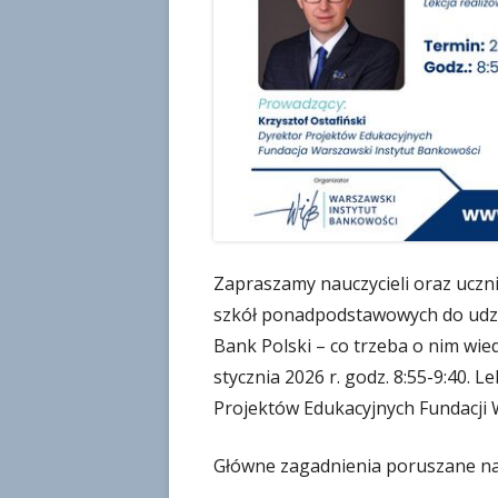
w
a
n
o
Zapraszamy nauczycieli oraz uczn
szkół ponadpodstawowych do udzia
Bank Polski – co trzeba o nim wied
stycznia 2026 r. godz. 8:55-9:40. 
Projektów Edukacyjnych Fundacji 
Główne zagadnienia poruszane na 