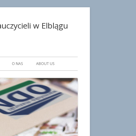
czycieli w Elblągu
O NAS
ABOUT US
WE PLACÓWKI
KA
SULTANCI
CZNI
ISTRACJI I