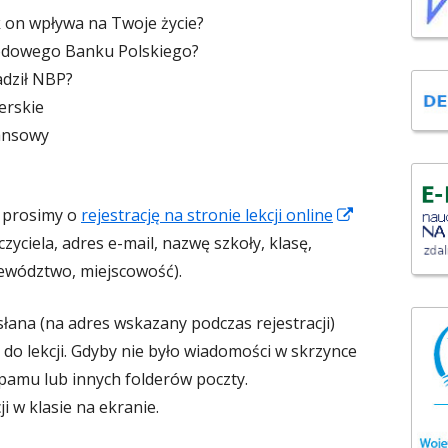
ak on wpływa na Twoje życie?
rodowego Banku Polskiego?
adził NBP?
erskie
nansowy
S
, prosimy o
rejestrację na stronie lekcji online
t
zyciela, adres e-mail, nazwę szkoły, klasę,
r
ewództwo, miejscowość).
o
łana (na adres wskazany podczas rejestracji)
n
 do lekcji. Gdyby nie było wiadomości w skrzynce
a
pamu lub innych folderów poczty.
o
 w klasie na ekranie.
t
w