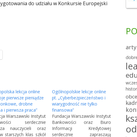
ygotowania do udziału w Konkursie Europejski
i
e
r
PO
a
s
arty
i
S
ę
dobre
t
le
w
r
edu
n
o
o
n
wcze
histor
a
w
polska lekcja online
Ogólnopolskie lekcje online
obc
o
oje pierwsze pieniądze
pt. „Cyberbezpieczeństwo i
y
kadr
zonkowe, drobne
t
wiarygodność nie tylko
m
kon
ia i pierwsza praca”
finansowa”
w
ks
ja Warszawski Instytut
Fundacja Warszawski Instytut
o
i
owości serdecznie
Bankowości oraz Biuro
e
k
od
sza nauczycieli oraz
Informacji Kredytowej
r
n
w starszych klas szkół
serdecznie zapraszają