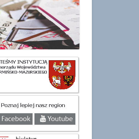
H OSOBOWYCH
ówny
nel
czny