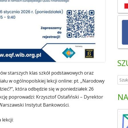
SZ
iów starszych klas szkół podstawowych oraz
S
łu w ogólnopolskiej lekcji online: pt. „Narodowy
z
zieć?”, która odbędzie się w poniedziałek 26
u
NA
Lekcję poprowadzi: Krzysztof Ostafiński – Dyrektor
k
Warszawski Instytut Bankowości.
a
j
lekcji:
: