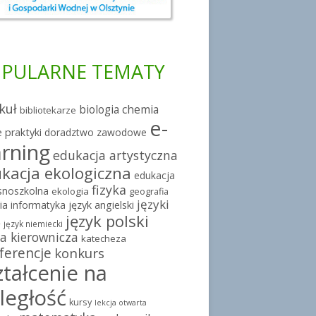
PULARNE TEMATY
kuł
chemia
biologia
bibliotekarze
e-
 praktyki
doradztwo zawodowe
arning
edukacja artystyczna
kacja ekologiczna
edukacja
fizyka
snoszkolna
ekologia
geografia
języki
ia
informatyka
język angielski
język polski
e
język niemiecki
a kierownicza
katecheza
ferencje
konkurs
ztałcenie na
ległość
kursy
lekcja otwarta