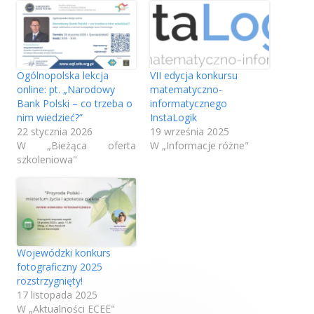
a
a
a
o
o
o
t
t
t
w
w
w
i
i
i
Ogólnopolska lekcja
VII edycja konkursu
e
e
e
online: pt. „Narodowy
matematyczno-
r
r
r
Bank Polski – co trzeba o
informatycznego
a
a
a
nim wiedzieć?”
InstaLogik
22 stycznia 2026
19 września 2025
s
s
s
W „Bieżąca oferta
W „Informacje różne"
i
i
i
szkoleniowa"
ę
ę
ę
w
w
w
n
n
n
o
o
o
w
w
w
y
y
y
Wojewódzki konkurs
m
m
m
fotograficzny 2025
o
o
o
rozstrzygnięty!
k
k
k
17 listopada 2025
W „Aktualności ECEE"
n
n
n