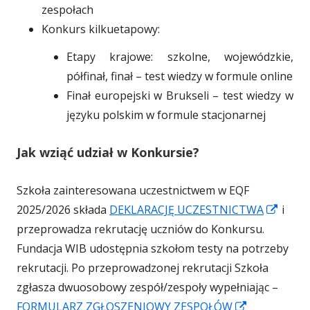
zespołach
Konkurs kilkuetapowy:
Etapy krajowe: szkolne, wojewódzkie,
półfinał, finał – test wiedzy w formule online
Finał europejski w Brukseli – test wiedzy w
języku polskim w formule stacjonarnej
Jak wziąć udział w Konkursie?
Szkoła zainteresowana uczestnictwem w EQF
S
2025/2026 składa
DEKLARACJĘ UCZESTNICTWA
i
t
przeprowadza rekrutację uczniów do Konkursu.
r
Fundacja WIB udostępnia szkołom testy na potrzeby
o
rekrutacji. Po przeprowadzonej rekrutacji Szkoła
n
zgłasza dwuosobowy zespół/zespoły wypełniając –
S
a
FORMULARZ ZGŁOSZENIOWY ZESPOŁÓW