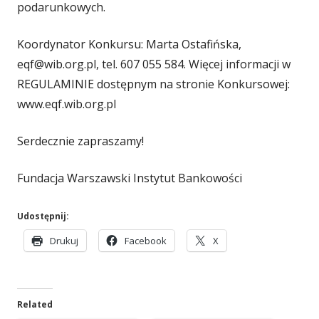
podarunkowych.
e
Koordynator Konkursu: Marta Ostafińska,
eqf@wib.org.pl, tel. 607 055 584. Więcej informacji w
REGULAMINIE dostępnym na stronie Konkursowej:
www.eqf.wib.org.pl
Serdecznie zapraszamy!
Fundacja Warszawski Instytut Bankowości
Udostępnij:
S
S
S
Drukuj
Facebook
X
t
t
t
r
r
r
o
o
o
Related
n
n
n