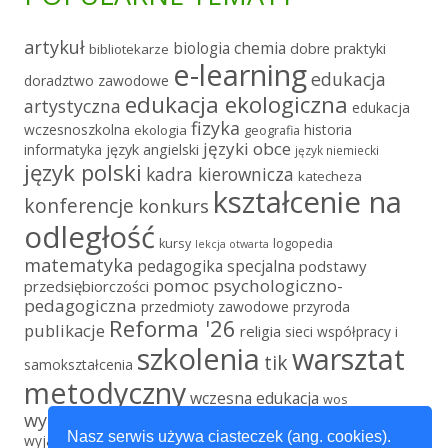
artykuł
chemia
biologia
dobre praktyki
bibliotekarze
e-learning
edukacja
doradztwo zawodowe
edukacja ekologiczna
artystyczna
edukacja
fizyka
wczesnoszkolna
historia
ekologia
geografia
języki obce
informatyka
język angielski
język niemiecki
język polski
kadra kierownicza
katecheza
kształcenie na
konferencje
konkurs
odległość
kursy
logopedia
lekcja otwarta
matematyka
pedagogika specjalna
podstawy
pomoc psychologiczno-
przedsiębiorczości
pedagogiczna
przedmioty zawodowe
przyroda
Reforma '26
publikacje
religia
sieci współpracy i
szkolenia
warsztat
tik
samokształcenia
metodyczny
wczesna edukacja
wos
wychowanie fizyczne
wychowanie przedszkolne
Nasz serwis używa ciasteczek (ang. cookies).
wyjazd edukacyjny