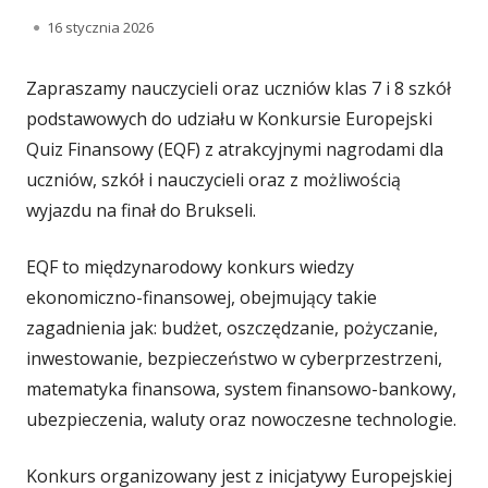
O
16 stycznia 2026
p
Zapraszamy nauczycieli oraz uczniów klas 7 i 8 szkół
u
podstawowych do udziału w Konkursie Europejski
b
Quiz Finansowy (EQF) z atrakcyjnymi nagrodami dla
uczniów, szkół i nauczycieli oraz z możliwością
l
wyjazdu na finał do Brukseli.
i
k
EQF to międzynarodowy konkurs wiedzy
ekonomiczno-finansowej, obejmujący takie
o
zagadnienia jak: budżet, oszczędzanie, pożyczanie,
w
inwestowanie, bezpieczeństwo w cyberprzestrzeni,
a
matematyka finansowa, system finansowo-bankowy,
ubezpieczenia, waluty oraz nowoczesne technologie.
n
o
Konkurs organizowany jest z inicjatywy Europejskiej