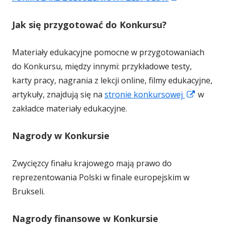
t
o
Jak się przygotować do Konkursu?
r
t
o
w
Materiały edukacyjne pomocne w przygotowaniach
n
i
do Konkursu, między innymi: przykładowe testy,
a
e
karty pracy, nagrania z lekcji online, filmy edukacyjne,
o
r
S
artykuły, znajdują się na
stronie konkursowej
w
t
a
t
zakładce materiały edukacyjne.
w
s
r
i
i
Nagrody w Konkursie
o
e
ę
n
r
w
Zwycięzcy finału krajowego mają prawo do
a
a
n
reprezentowania Polski w finale europejskim w
o
s
o
Brukseli.
t
i
w
w
ę
y
Nagrody finansowe w Konkursie
i
w
m