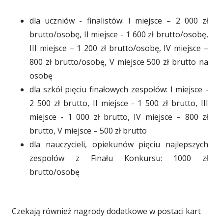
e
n
o
dla uczniów - finalistów: I miejsce – 2 000 zł
r
o
k
brutto/osobę, II miejsce - 1 600 zł brutto/osobę,
a
w
n
III miejsce – 1 200 zł brutto/osobę, IV miejsce –
s
y
i
800 zł brutto/osobę, V miejsce 500 zł brutto na
i
m
e
osobę
ę
o
dla szkół pięciu finałowych zespołów: I miejsce -
w
k
2 500 zł brutto, II miejsce - 1 500 zł brutto, III
n
n
miejsce - 1 000 zł brutto, IV miejsce – 800 zł
o
i
brutto, V miejsce – 500 zł brutto
w
e
dla nauczycieli, opiekunów pięciu najlepszych
y
zespołów z Finału Konkursu: 1000 zł
m
brutto/osobę
o
k
n
Czekają również nagrody dodatkowe w postaci kart
i