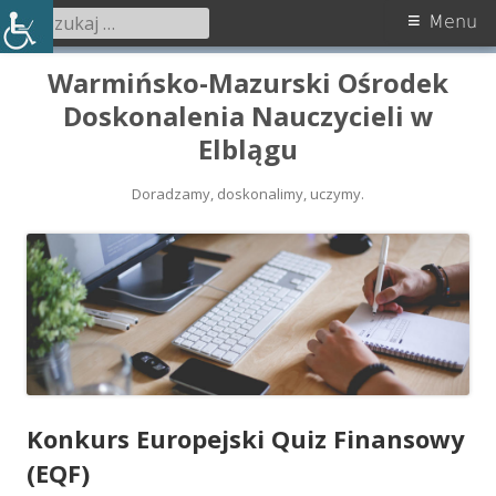
Szukaj:
Menu
Menu
główne
Przeskocz
Warmińsko-Mazurski Ośrodek
do
Doskonalenia Nauczycieli w
treści
Elblągu
Doradzamy, doskonalimy, uczymy.
Konkurs Europejski Quiz Finansowy
(EQF)