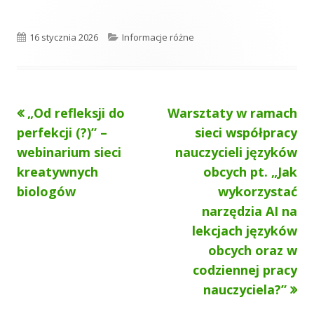
i
i
i
e
e
e
O
K
16 stycznia 2026
Informacje różne
p
a
u
t
Poprzedni
Następny
„Od refleksji do
Warsztaty w ramach
Nawigacja
b
e
artykół
artykół:
perfekcji (?)” –
sieci współpracy
l
g
wpisu
webinarium sieci
nauczycieli języków
i
o
kreatywnych
obcych pt. „Jak
k
r
biologów
wykorzystać
narzędzia AI na
o
i
lekcjach języków
w
e
obcych oraz w
a
codziennej pracy
nauczyciela?”
n