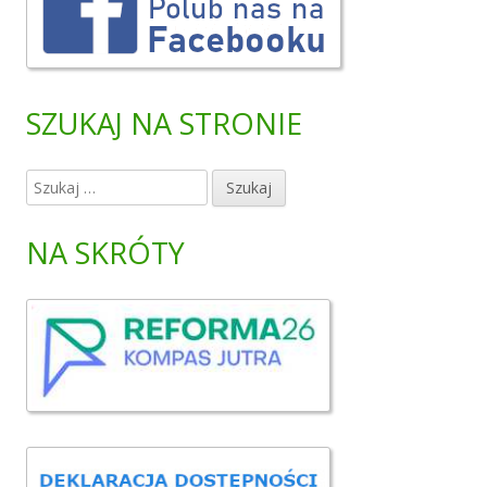
SZUKAJ NA STRONIE
S
z
u
NA SKRÓTY
k
a
j
: