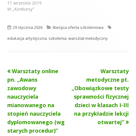
zaprasza przedszkola z
11 września 2019
k
k
k
n
województwa
W „Konkursy"
n
n
n
i
warmińsko-mazurskiego
i
i
i
do udziału w konkursie na
e
e
e
e
projekt „W królestwie
O
K
T
29 stycznia 2026
Bieżąca oferta szkoleniowa
jesieni”. Więcej
p
a
a
edukacja artystyczna
,
szkolenia
,
warsztat metodyczny
szczegółów w
regulaminie.
u
t
g
Organizatorzy: Wiesława
Kamińska, kierownik ECEE
b
e
i
Janina Meller, konsultant
biologii
Poprzedni
Następny
Warsztaty online
Warsztaty
Nawigacja
l
g
artykół
artykół:
pn. „Awans
metodyczne pt.
i
o
wpisu
zawodowy
„Obowiązkowe testy
k
r
nauczyciela
sprawności fizycznej
o
i
mianowanego na
dzieci w klasach I-III
stopień nauczyciela
na przykładzie lekcji
w
e
dyplomowanego (wg
otwartej”
a
starych procedur)”