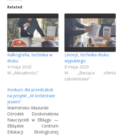
o
o
o
e
Related
n
n
n
r
a
a
a
o
o
o
a
t
t
t
s
w
w
w
i
i
i
i
e
e
e
ę
Kalkografia, technika w
Linoryt, technika druku
r
r
r
druku.
wypukłego.
w
a
a
a
4 maja 2020
8 maja 2020
s
s
s
n
W „Aktualności"
W „Bieżąca oferta
i
i
i
szkoleniowa"
o
ę
ę
ę
Konkurs dla przedszkoli
w
w
w
w
na projekt „W królestwie
n
n
n
y
jesieni”
o
o
o
Warmińsko-Mazurski
m
w
w
w
Ośrodek Doskonalenia
y
y
y
Nauczycieli w Elblągu —
o
m
m
m
Elbląskie Centrum
k
Edukacji Ekologicznej
o
o
o