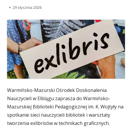
O
29 stycznia 2026
p
u
b
l
i
k
o
Warmińsko-Mazurski Ośrodek Doskonalenia
w
Nauczycieli w Elblągu zaprasza do Warmińsko-
a
Mazurskiej Biblioteki Pedagogicznej im. K. Wojtyły na
n
spotkanie sieci nauczycieli bibliotek i warsztaty
tworzenia exlibrisów w technikach graficznych.
o