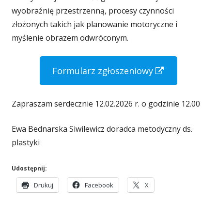
wyobraźnię przestrzenną, procesy czynności
złożonych takich jak planowanie motoryczne i
myślenie obrazem odwróconym.
S
Formularz zgłoszeniowy
t
r
Zapraszam serdecznie 12.02.2026 r. o godzinie 12.00
o
Ewa Bednarska Siwilewicz doradca metodyczny ds.
n
plastyki
a
o
Udostępnij:
t
S
S
S
Drukuj
Facebook
X
w
t
t
t
r
r
r
i