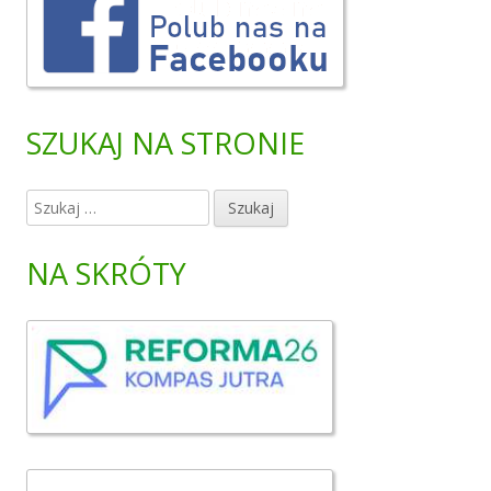
SZUKAJ NA STRONIE
S
z
u
NA SKRÓTY
k
a
j
: