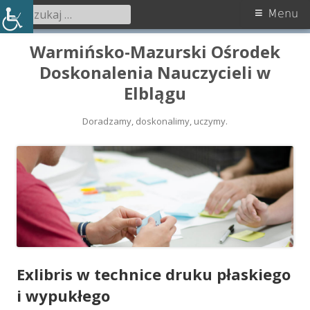
Szukaj:
Menu
Menu
główne
Przeskocz
Warmińsko-Mazurski Ośrodek
do
Doskonalenia Nauczycieli w
treści
Elblągu
Doradzamy, doskonalimy, uczymy.
Exlibris w technice druku płaskiego
i wypukłego