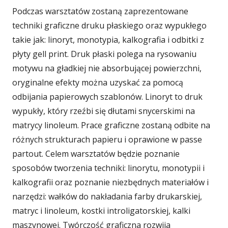
Podczas warsztatów zostaną zaprezentowane
techniki graficzne druku płaskiego oraz wypukłego
takie jak: linoryt, monotypia, kalkografia i odbitki z
płyty gell print. Druk płaski polega na rysowaniu
motywu na gładkiej nie absorbującej powierzchni,
oryginalne efekty można uzyskać za pomocą
odbijania papierowych szablonów. Linoryt to druk
wypukły, który rzeźbi się dłutami snycerskimi na
matrycy linoleum. Prace graficzne zostaną odbite na
różnych strukturach papieru i oprawione w passe
partout. Celem warsztatów będzie poznanie
sposobów tworzenia techniki: linorytu, monotypii i
kalkografii oraz poznanie niezbędnych materiałów i
narzędzi: wałków do nakładania farby drukarskiej,
matryc i linoleum, kostki introligatorskiej, kalki
maszynowej. Twórczość graficzna rozwija