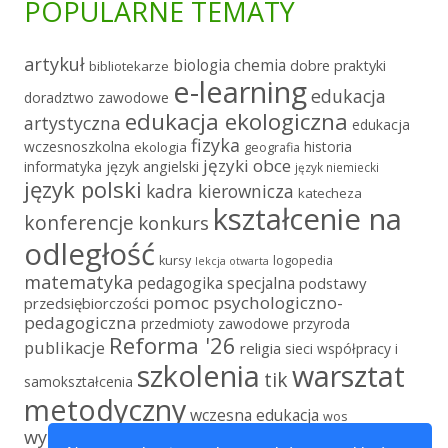
POPULARNE TEMATY
artykuł
chemia
biologia
dobre praktyki
bibliotekarze
e-learning
edukacja
doradztwo zawodowe
edukacja ekologiczna
artystyczna
edukacja
fizyka
wczesnoszkolna
historia
ekologia
geografia
języki obce
informatyka
język angielski
język niemiecki
język polski
kadra kierownicza
katecheza
kształcenie na
konferencje
konkurs
odległość
kursy
logopedia
lekcja otwarta
matematyka
pedagogika specjalna
podstawy
pomoc psychologiczno-
przedsiębiorczości
pedagogiczna
przedmioty zawodowe
przyroda
Reforma '26
publikacje
religia
sieci współpracy i
szkolenia
warsztat
tik
samokształcenia
metodyczny
wczesna edukacja
wos
wychowanie fizyczne
wychowanie przedszkolne