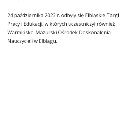
p
24 października 2023 r. odbyły się Elbląskie Targi
u
Pracy i Edukacji, w których uczestniczył również
b
Warmińsko-Mazurski Ośrodek Doskonalenia
Nauczycieli w Elblągu.
l
i
k
o
w
a
n
o