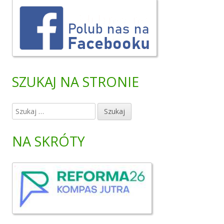
SZUKAJ NA STRONIE
S
z
u
NA SKRÓTY
k
a
j
: