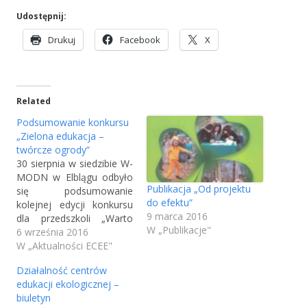
Udostępnij:
S
S
S
Drukuj
Facebook
X
t
t
t
r
r
r
o
o
o
Related
n
n
n
a
a
a
Podsumowanie konkursu
o
o
o
„Zielona edukacja –
twórcze ogrody”
t
t
t
30 sierpnia w siedzibie W-
w
w
w
MODN w Elblągu odbyło
i
i
i
Publikacja „Od projektu
się podsumowanie
e
e
e
do efektu”
kolejnej edycji konkursu
r
r
r
9 marca 2016
dla przedszkoli „Warto
a
a
a
W „Publikacje"
zobaczyć - warto
6 września 2016
s
s
s
przeżyć”. Konkurs od
W „Aktualności ECEE"
wielu lat jest
i
i
i
Działalność centrów
organizowany przez
ę
ę
ę
edukacji ekologicznej –
Elbląskie Centrum
w
w
w
biuletyn
Edukacji Ekologicznej i
n
n
n