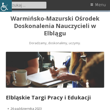
Szukaj:
Menu
Menu
główne
Przeskocz
Warmińsko-Mazurski Ośrodek
do
Doskonalenia Nauczycieli w
treści
Elblągu
Doradzamy, doskonalimy, uczymy.
Elbląskie Targi Pracy i Edukacji
O
26 października 2023