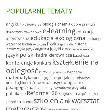
POPULARNE TEMATY
artykuł
chemia
biologia
dobre praktyki
bibliotekarze
e-learning
edukacja
doradztwo zawodowe
edukacja ekologiczna
artystyczna
edukacja
fizyka
wczesnoszkolna
historia
ekologia
geografia
języki obce
informatyka
język angielski
język niemiecki
język polski
kadra kierownicza
katecheza
kształcenie na
konferencje
konkurs
odległość
kursy
logopedia
lekcja otwarta
matematyka
pedagogika specjalna
podstawy
pomoc psychologiczno-
przedsiębiorczości
pedagogiczna
przedmioty zawodowe
przyroda
Reforma '26
publikacje
religia
sieci współpracy i
szkolenia
warsztat
tik
samokształcenia
metodyczny
wczesna edukacja